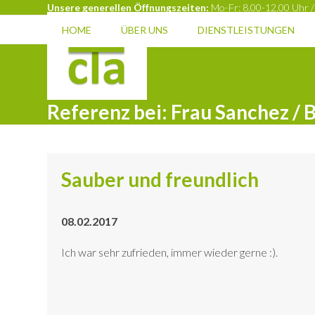
Skip
Unsere generellen Öffnungszeiten:
Mo-Fr: 8.00-12.00 Uhr /
to
HOME
ÜBER UNS
DIENSTLEISTUNGEN
content
Referenz bei: Frau Sanchez / 
Sauber und freundlich
08.02.2017
Ich war sehr zufrieden, immer wieder gerne :).