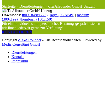
Startseite
»
Dienstleistungen
»
cTa Allrounder GmbH Umzug
Downloads
:
full (1848x1223)
|
large (980x649)
|
medium
(300x199)
|
thumbnail (150x150)
Für ein individuelles und persönliches Beratungsgespräch, stehen
wir Ihnen jederzeit gerne zur Verfügung!
KONTAKTIEREN
Copyright
cTa-Allrounder
- Alle Rechte vorbehalten | Powered by
Media Consulting GmbH
Dienstleistungen
Kontakt
Impressum