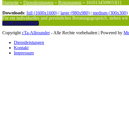
Startseite
»
Dienstleistungen
»
Reinigungen
»
1610134509033[1]
Downloads
:
full (1600x1600)
|
large (980x980)
|
medium (300x300)
Für ein individuelles und persönliches Beratungsgespräch, stehen wir
KONTAKTIEREN
Copyright
cTa-Allrounder
- Alle Rechte vorbehalten | Powered by
Me
Dienstleistungen
Kontakt
Impressum