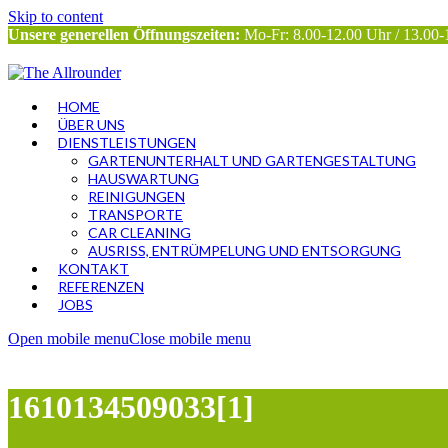
Skip to content
Unsere generellen Öffnungszeiten:
Mo-Fr: 8.00-12.00 Uhr / 13.00-
HOME
ÜBER UNS
DIENSTLEISTUNGEN
GARTENUNTERHALT UND GARTENGESTALTUNG
HAUSWARTUNG
REINIGUNGEN
TRANSPORTE
CAR CLEANING
AUSRISS, ENTRÜMPELUNG UND ENTSORGUNG
KONTAKT
REFERENZEN
JOBS
Open mobile menu
Close mobile menu
1610134509033[1]