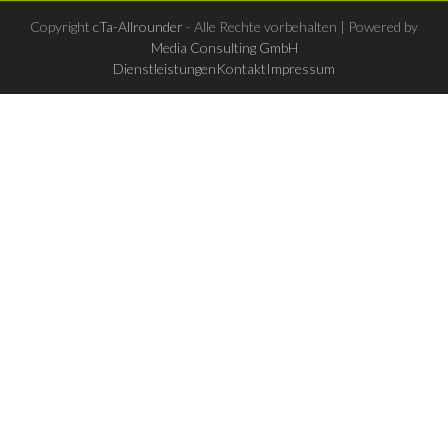
Copyright
cTa-Allrounder
- Alle Rechte vorbehalten | Powered by
Media Consulting GmbH
Dienstleistungen
Kontakt
Impressum