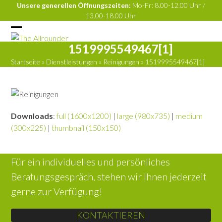
Skip
Unsere generellen Öffnungszeiten:
Mo-Fr: 8.00-12.00 Uhr /
13.00-18.00 Uhr
to
content
Open
Close
1519995549467[1]
mobile
mobile
Startseite
»
Dienstleistungen
»
Reinigungen
»
1519995549467[1]
menu
menu
Downloads
:
full (1600x1200)
|
large (980x735)
|
medium
(300x225)
|
thumbnail (150x150)
Für ein individuelles und persönliches
Beratungsgespräch, stehen wir Ihnen jederzeit
gerne zur Verfügung!
KONTAKTIEREN