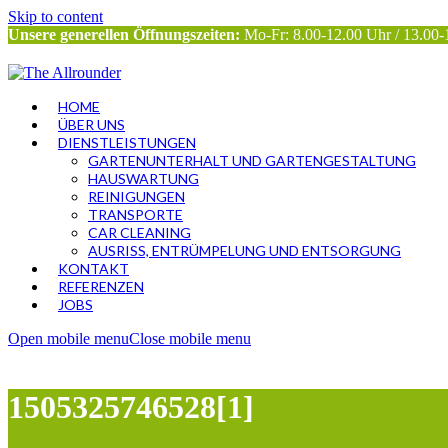
Skip to content
Unsere generellen Öffnungszeiten:
Mo-Fr: 8.00-12.00 Uhr / 13.00-
HOME
ÜBER UNS
DIENSTLEISTUNGEN
GARTENUNTERHALT UND GARTENGESTALTUNG
HAUSWARTUNG
REINIGUNGEN
TRANSPORTE
CAR CLEANING
AUSRISS, ENTRÜMPELUNG UND ENTSORGUNG
KONTAKT
REFERENZEN
JOBS
Open mobile menu
Close mobile menu
1505325746528[1]