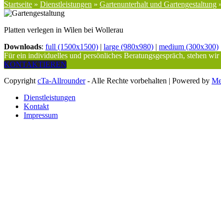
Startseite
»
Dienstleistungen
»
Gartenunterhalt und Gartengestaltung
Platten verlegen in Wilen bei Wollerau
Downloads
:
full (1500x1500)
|
large (980x980)
|
medium (300x300)
Für ein individuelles und persönliches Beratungsgespräch, stehen wir
KONTAKTIEREN
Copyright
cTa-Allrounder
- Alle Rechte vorbehalten | Powered by
Me
Dienstleistungen
Kontakt
Impressum