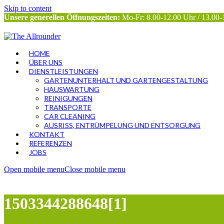
Skip to content
Unsere generellen Öffnungszeiten:
Mo-Fr: 8.00-12.00 Uhr / 13.00-
HOME
ÜBER UNS
DIENSTLEISTUNGEN
GARTENUNTERHALT UND GARTENGESTALTUNG
HAUSWARTUNG
REINIGUNGEN
TRANSPORTE
CAR CLEANING
AUSRISS, ENTRÜMPELUNG UND ENTSORGUNG
KONTAKT
REFERENZEN
JOBS
Open mobile menu
Close mobile menu
1503344288648[1]