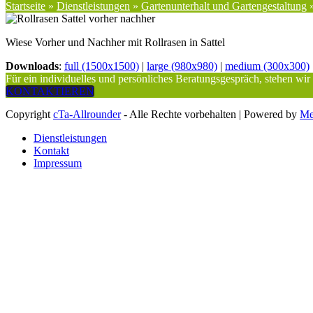
Startseite
»
Dienstleistungen
»
Gartenunterhalt und Gartengestaltung
Wiese Vorher und Nachher mit Rollrasen in Sattel
Downloads
:
full (1500x1500)
|
large (980x980)
|
medium (300x300)
Für ein individuelles und persönliches Beratungsgespräch, stehen wir
KONTAKTIEREN
Copyright
cTa-Allrounder
- Alle Rechte vorbehalten | Powered by
Me
Dienstleistungen
Kontakt
Impressum