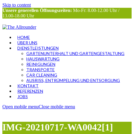
Skip to content
Unsere generellen Öffnungszeiten:
Mo-Fr: 8.00-12.00 Uhr /
13.00-18.00 Uhr
HOME
ÜBER UNS
DIENSTLEISTUNGEN
GARTENUNTERHALT UND GARTENGESTALTUNG
HAUSWARTUNG
REINIGUNGEN
TRANSPORTE
CAR CLEANING
AUSRISS, ENTRÜMPELUNG UND ENTSORGUNG
KONTAKT
REFERENZEN
JOBS
Open mobile menu
Close mobile menu
IMG-20210717-WA0042[1]