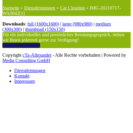
Startseite
»
Dienstleistungen
»
Car Cleaning
»
IMG-20210717-
WA0042[1]
Downloads
:
full (1600x1600)
|
large (980x980)
|
medium
(300x300)
|
thumbnail (150x150)
Für ein individuelles und persönliches Beratungsgespräch, stehen
wir Ihnen jederzeit gerne zur Verfügung!
KONTAKTIEREN
Copyright
cTa-Allrounder
- Alle Rechte vorbehalten | Powered by
Media Consulting GmbH
Dienstleistungen
Kontakt
Impressum