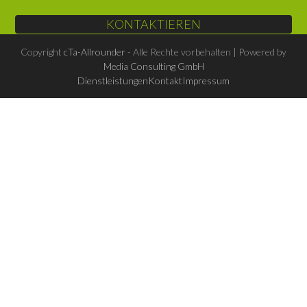
KONTAKTIEREN
Copyright
cTa-Allrounder
- Alle Rechte vorbehalten | Powered by
Media Consulting GmbH
Dienstleistungen
Kontakt
Impressum